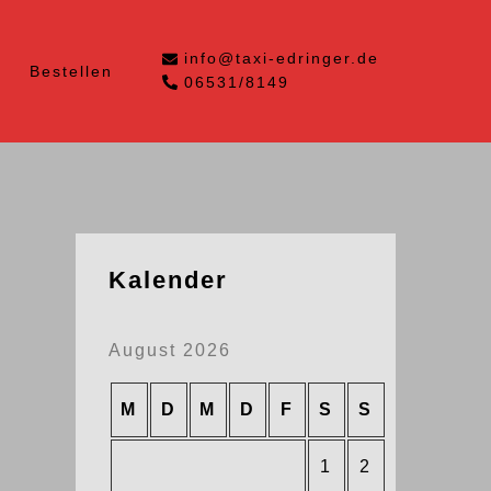
info@taxi-edringer.de
Bestellen
06531/8149
Kalender
August 2026
M
D
M
D
F
S
S
1
2