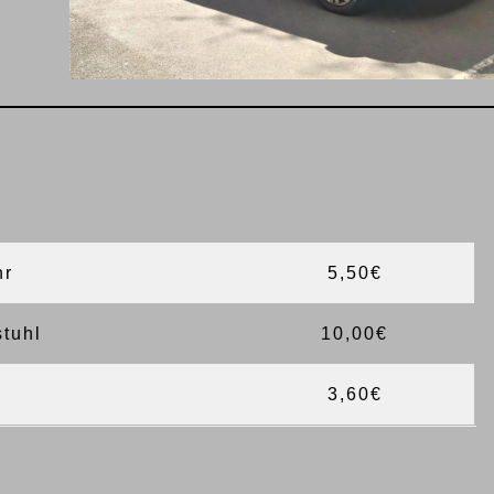
hr
5,50€
stuhl
10,00€
3,60€