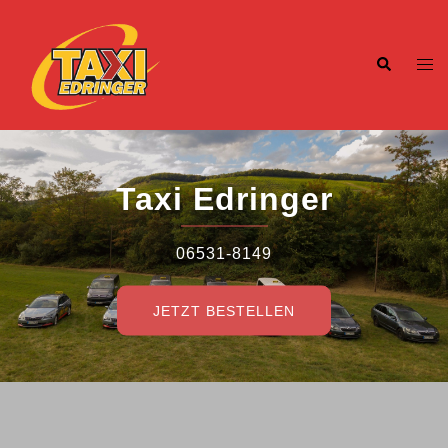
Zum
Inhalt
Suche
Me
springen
ums
Taxi Edringer
06531-8149
JETZT BESTELLEN